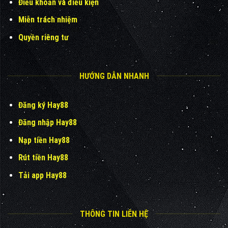
Điều khoản và điều kiện
Miễn trách nhiệm
Quyền riêng tư
HƯỚNG DẪN NHANH
Đăng ký Hay88
Đăng nhập Hay88
Nạp tiền Hay88
Rút tiền Hay88
Tải app Hay88
THÔNG TIN LIÊN HỆ