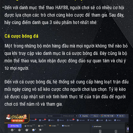
Đến với danh mục thể thao HAY88, người chơi sẽ có nhiều cơ hội
được lựa chọn các trò chơi cùng kèo cược để tham gia. Sau đây,
hãy cùng điểm danh qua 3 siêu phẩm hot nhất nhé:
Cá cược bóng đá
Một trong những bộ môn hàng đầu mà mọi người không thể nào bỏ
qua khi truy cập vào danh mục là cá cược bóng đá. Đây cũng là bộ
môn thể thao vua, luôn nhận được đông đảo sự quan tâm và chú ý
từ mọi người.
Đến với cá cược bóng đá, hệ thống sẽ cung cấp hàng loạt trận đấu
mỗi ngày cùng vô số kèo cược cho người chơi lựa chọn. Tỷ lệ kèo
sẽ được cập nhật sát với tình hình thực tế của trận đấu để người
chơi có thể nắm rõ và tham gia.