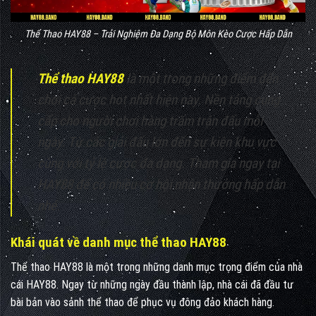
Thể Thao HAY88 – Trải Nghiệm Đa Dạng Bộ Môn Kèo Cược Hấp Dẫn
Thể thao HAY88
là một trong những điểm đến
chơi cá cược hot nhất hiện nay. Nền tảng cung
cấp cho người chơi hàng trăm trận đấu mỗi
ngày. Từ các giải đấu lớn đến sự kiện khu vực
cùng với tỷ lệ cược đa dạng. Tham gia ngay tại
HAY88 để có nhiều cơ hội nhận thưởng hấp dẫn
nhé.
Khái quát về danh mục thể thao HAY88
Thể thao HAY88 là một trong những danh mục trọng điểm của nhà
cái HAY88. Ngay từ những ngày đầu thành lập, nhà cái đã đầu tư
bài bản vào sảnh thể thao để phục vụ đông đảo khách hàng.