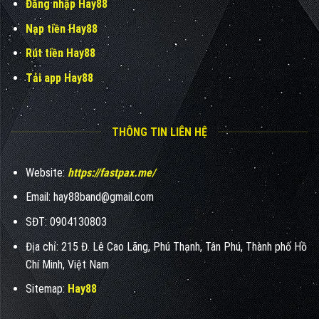
Đăng nhập Hay88
Nạp tiền Hay88
Rút tiền Hay88
Tải app Hay88
THÔNG TIN LIÊN HỆ
Website:
https://fastpax.me/
Email:
hay88band@gmail.com
SĐT: 0904130803
Địa chỉ: 215 Đ. Lê Cao Lãng, Phú Thạnh, Tân Phú, Thành phố Hồ
Chí Minh, Việt Nam
Sitemap:
Hay88