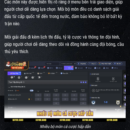
Các môn này được hiển thị rõ ràng ở menu bên trái giao diện, giúp
người chơi dễ dàng lựa chọn. Mỗi bộ môn đều có danh sách giải
đấu từ cấp quốc tế đến trong nước, đảm bảo không bỏ lỡ bất kỳ
trận nào.
Mỗi giải đấu đi kèm lịch thi đấu, tỷ lệ cược và thông tin đội hình,
giúp người chơi dễ dàng theo dõi và đồng hành cùng đội bóng, cầu
thủ yêu thích.
Nhiều bộ môn cá cược hấp dẫn