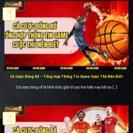
15
Th3
Cá Cược Bóng Rổ – Tổng Hợp Thông Tin Game Cược Thủ Nên Biết
Cá cược bóng rổ là hình thức giải trí cực hot hiện nay bởi ưu [...]
14
Th3