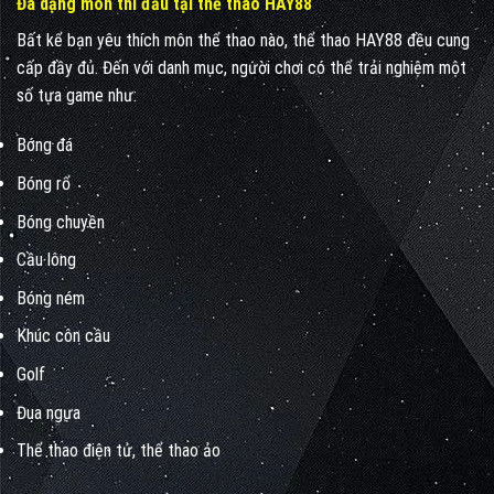
Đa dạng môn thi đấu tại thể thao HAY88
Bất kể bạn yêu thích môn thể thao nào, thể thao HAY88 đều cung
cấp đầy đủ. Đến với danh mục, người chơi có thể trải nghiệm một
số tựa game như:
Bóng đá
Bóng rổ
Bóng chuyền
Cầu lông
Bóng ném
Khúc côn cầu
Golf
Đua ngựa
Thể thao điện tử, thể thao ảo