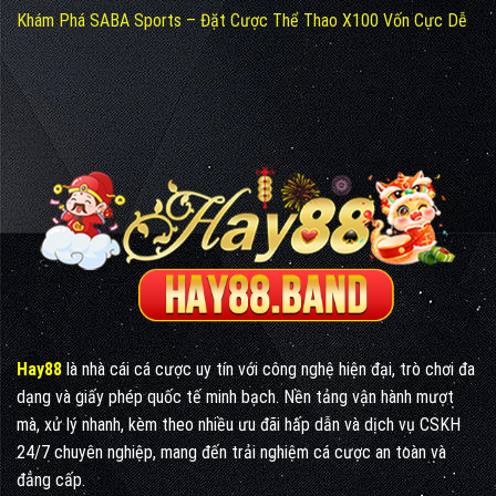
Khám Phá SABA Sports – Đặt Cược Thể Thao X100 Vốn Cực Dễ
Hay88
là nhà cái cá cược uy tín với công nghệ hiện đại, trò chơi đa
dạng và giấy phép quốc tế minh bạch. Nền tảng vận hành mượt
mà, xử lý nhanh, kèm theo nhiều ưu đãi hấp dẫn và dịch vụ CSKH
24/7 chuyên nghiệp, mang đến trải nghiệm cá cược an toàn và
đẳng cấp.