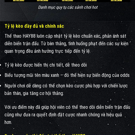
Danh mục quy tụ các sảnh chơi hot
Tỷ lệ kèo đầy đủ và chính xác
Thể thao HAY88 luôn cập nhật tỷ lệ kèo chuẩn xác, phản ánh sát
diễn biến trận đấu. Từ bàn thắng, tình huống phạt đến các sự kiện
quan trọng đều ảnh hưởng trực tiếp đến tỷ lệ.
Tỷ lệ kèo được hiển thị chi tiết, dễ theo dõi
Biểu tượng mũi tên màu xanh – đỏ thể hiện sự biến động của odds
Người chơi dễ dàng có thể chọn kèo cược phù hợp với chiến lược
bản thân, gia tăng cơ hội thắng.
Với ưu điểm này đã giúp hội viên có thể theo dõi diễn biến trận đấu
cũng như đưa ra quyết định đặt cược nhanh chóng và hiệu quả
hơn.