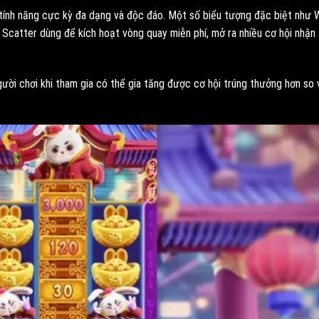
tính năng cực kỳ đa dạng và độc đáo. Một số biểu tượng đặc biệt như 
 Scatter dùng để kích hoạt vòng quay miễn phí, mở ra nhiều cơ hội nhận
gười chơi khi tham gia có thể gia tăng được cơ hội trúng thưởng hơn so 