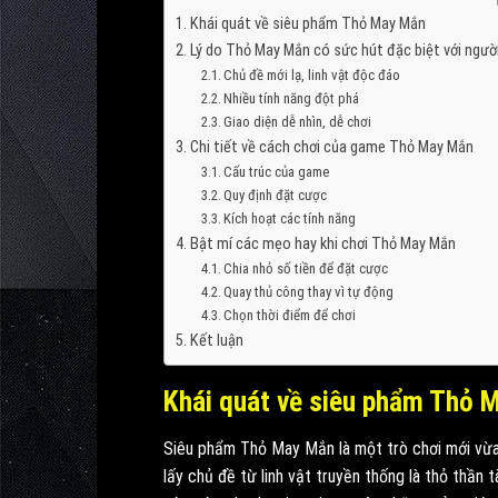
Khái quát về siêu phẩm Thỏ May Mắn
Lý do Thỏ May Mắn có sức hút đặc biệt với người
Chủ đề mới lạ, linh vật độc đáo
Nhiều tính năng đột phá
Giao diện dễ nhìn, dễ chơi
Chi tiết về cách chơi của game Thỏ May Mắn
Cấu trúc của game
Quy định đặt cược
Kích hoạt các tính năng
Bật mí các mẹo hay khi chơi Thỏ May Mắn
Chia nhỏ số tiền để đặt cược
Quay thủ công thay vì tự động
Chọn thời điểm để chơi
Kết luận
Khái quát về siêu phẩm Thỏ 
Siêu phẩm Thỏ May Mắn là một trò chơi mới vừ
lấy chủ đề từ linh vật truyền thống là thỏ thần 