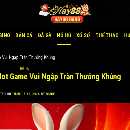
SINO
BẮN CÁ
ĐÁ GÀ
NỔ HŨ
XỔ SỐ
THỂ THAO
H
e Vui Ngập Tràn Thưởng Khủng
NỔ HŨ
lot Game Vui Ngập Tràn Thưởng Khủng
STED ON
THÁNG 3 16, 2026
BY
HANIE