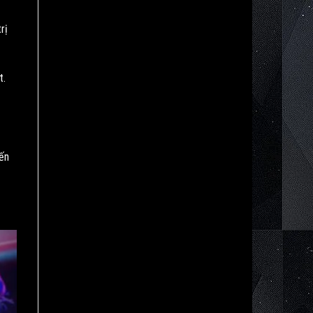
rị
t.
ến