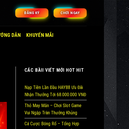
ĐĂNG KÝ
CHƠI NGAY
ƯỚNG DẪN
KHUYẾN MÃI
CÁC BÀII VIẾT MỚI HOT HIT
Nạp Tiền Lần Đầu HAY88 Ưu Đãi
Nhận Thưởng Tới 68.000.000 VNĐ
Thỏ May Mắn – Chơi Slot Game
Vui Ngập Tràn Thưởng Khủng
Cá Cược Bóng Rổ – Tổng Hợp