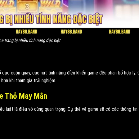
 trang bị nhiều tính năng đặc biệt
ố cục cuộn quay, các nút tính năng điều khiển game đều phân bố hợp lý. 
hơn khi tham gia trải nghiệm.
ame Thỏ May Mắn
ểu luật là điều vô cùng quan trọng. Cụ thể về game sẽ có các thông tin