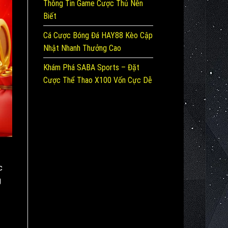
Thông Tin Game Cược Thủ Nên
Biết
Cá Cược Bóng Đá HAY88 Kèo Cập
Nhật Nhanh Thưởng Cao
Khám Phá SABA Sports – Đặt
Cược Thể Thao X100 Vốn Cực Dễ
c
g